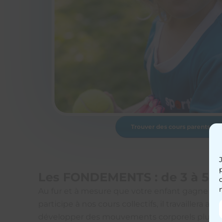
Trouver des cours parents-en
Les FONDEMENTS : de 3 à 5 a
Au fur et à mesure que votre enfant gagne en
participe à nos cours collectifs, il travaillera a
développer des mouvements corporels plus c