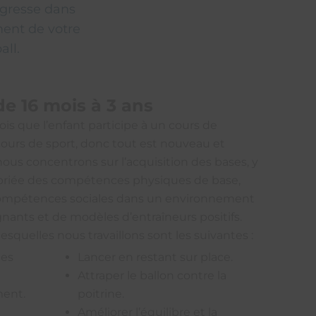
ogresse dans
ent de votre
all.
de 16 mois à 3 ans
ois que l’enfant participe à un cours de
ours de sport, donc tout est nouveau et
nous concentrons sur l’acquisition des bases, y
priée des compétences physiques de base,
compétences sociales dans un environnement
nants et de modèles d’entraîneurs positifs.
squelles nous travaillons sont les suivantes :
des
Lancer en restant sur place.
Attraper le ballon contre la
ent.
poitrine.
Améliorer l’équilibre et la