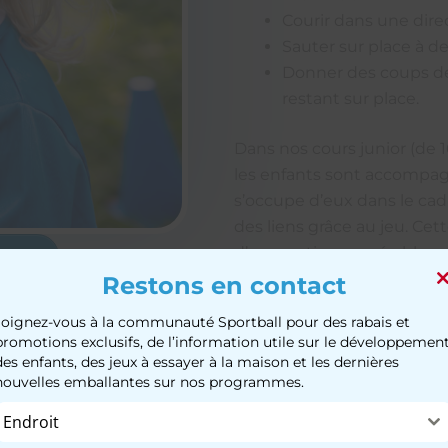
Courir dans une dire
Sauter sur place à d
Donner des coups d
restant sur place.
Dans nos cours junior (de 1
les enfants sont accompag
s’occupe d’eux dans le ca
des liens grâce au jeu. C
d’apprentissage gérable q
fants
d’avancer à leur propre ry
Restons en contact
Joignez-vous à la communauté Sportball pour des rabais et
promotions exclusifs, de l’information utile sur le développemen
ns
des enfants, des jeux à essayer à la maison et les dernières
nouvelles emballantes sur nos programmes.
 indépendance et qu’il
vec nos entraîneurs pour
Endroit
oordonnés et