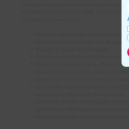
complémentaires, tout en continuant à dével
sociales essentielles. À ce stade, nous travaillo
compétences suivantes :
Jouer en collaboration et se faire des ami
Se concentrer davantage lors de jeux i
Écouter et suivre les consignes.
Développement de la maîtrise des main
Courir dans plusieurs sens, effectuer des
mouvement, revenir en arrière, accélérer
Sauter vers l’avant et commencer à sautil
Donner des coups de pied en courant (
une certaine distance et sur une cible.
Lancer en utilisant leurs épaules et leu
précision, en développant la capacité à a
Attraper des balles qui rebondissent ave