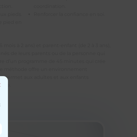
ction.
coordination.
eux pieds.
Renforcer la confiance en soi.
e pied en
6 mois à 2 ans) et parent-enfant (de 2 à 3 ans),
nés de leurs parents ou de la personne qui
dre d’un programme de 45 minutes qui crée
ette méthode offre un environnement
Close
ui permet aux adultes et aux enfants
this
module
thme.
t