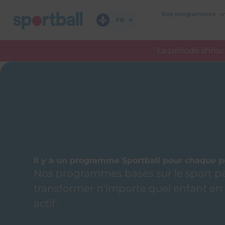
Aller
Nos programmes
au
FR
contenu
La période d'ins
Il y a un programme Sportball pour chaque p
Nos programmes basés sur le sport p
transformer n'importe quel enfant en
actif.