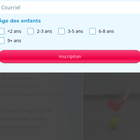
opper ses aptitudes
ns avec les enfants sur les
Âge des enfants
<2 ans
2-3 ans
3-5 ans
6-8 ans
s.
9+ ans
ndépendants.
Inscription
s.
 virages serrés en
 et décélérer.
ler sur un pied.
d’un seul mouvement), sur
rs coudes pour plus de
tteindre des cibles.
c les deux mains.