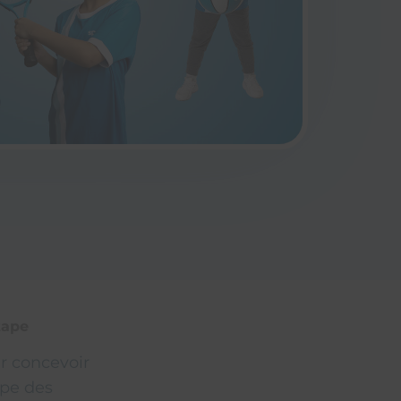
tape
r concevoir
ppe des