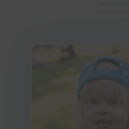
compétences
nos program
enf