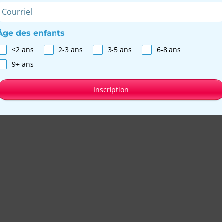
Âge des enfants
<2 ans
2-3 ans
3-5 ans
6-8 ans
9+ ans
Inscription